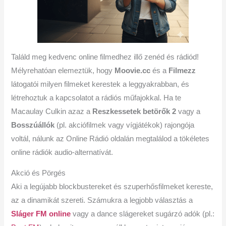
Találd meg kedvenc online filmedhez illő zenéd és rádiód!
Mélyrehatóan elemeztük, hogy
Moovie.cc
és a
Filmezz
látogatói milyen filmeket kerestek a leggyakrabban, és
létrehoztuk a kapcsolatot a rádiós műfajokkal. Ha te
Macaulay Culkin azaz a
Reszkessetek betörők 2
vagy a
Bosszúállók
(pl. akciófilmek vagy vígjátékok) rajongója
voltál, nálunk az Online Rádió oldalán megtalálod a tökéletes
online rádiók audio-alternatívát.
Akció és Pörgés
Aki a legújabb blockbustereket és szuperhősfilmeket kereste,
az a dinamikát szereti. Számukra a legjobb választás a
Sláger FM online
vagy a dance slágereket sugárzó adók (pl.: