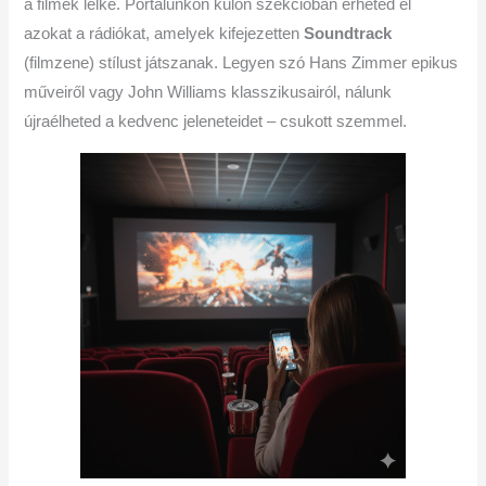
a filmek lelke. Portálunkon külön szekcióban érheted el
azokat a rádiókat, amelyek kifejezetten
Soundtrack
(filmzene) stílust játszanak. Legyen szó Hans Zimmer epikus
műveiről vagy John Williams klasszikusairól, nálunk
újraélheted a kedvenc jeleneteidet – csukott szemmel.