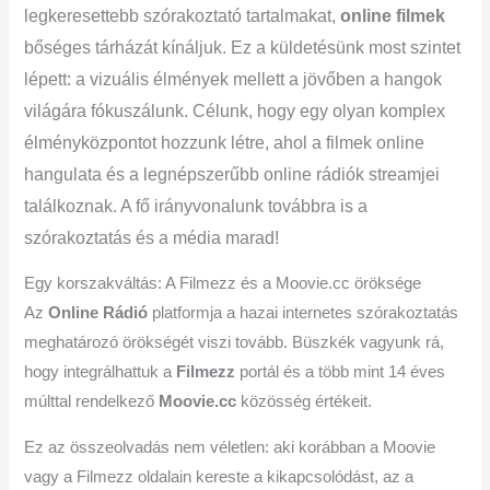
legkeresettebb szórakoztató tartalmakat,
online filmek
bőséges tárházát kínáljuk. Ez a küldetésünk most szintet
lépett: a vizuális élmények mellett a jövőben a hangok
világára fókuszálunk. Célunk, hogy egy olyan komplex
élményközpontot hozzunk létre, ahol a filmek online
hangulata és a legnépszerűbb online rádiók streamjei
találkoznak. A fő irányvonalunk továbbra is a
szórakoztatás és a média marad!
Egy korszakváltás: A Filmezz és a Moovie.cc öröksége
Az
Online Rádió
platformja a hazai internetes szórakoztatás
meghatározó örökségét viszi tovább. Büszkék vagyunk rá,
hogy integrálhattuk a
Filmezz
portál és a több mint 14 éves
múlttal rendelkező
Moovie.cc
közösség értékeit.
Ez az összeolvadás nem véletlen: aki korábban a Moovie
vagy a Filmezz oldalain kereste a kikapcsolódást, az a