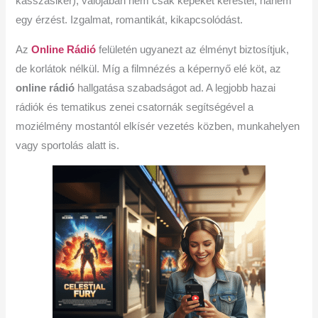
kasszasiker), valójában nem csak képeket kerestél, hanem
egy érzést. Izgalmat, romantikát, kikapcsolódást.
Az
Online Rádió
felületén ugyanezt az élményt biztosítjuk,
de korlátok nélkül. Míg a filmnézés a képernyő elé köt, az
online rádió
hallgatása szabadságot ad. A legjobb hazai
rádiók és tematikus zenei csatornák segítségével a
moziélmény mostantól elkísér vezetés közben, munkahelyen
vagy sportolás alatt is.