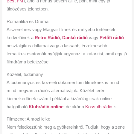
Best FM
), ahol a ritmus sosem áll le, pont mint egy jó
üldözéses jelenetben.
Romantika és Dráma
A szerelmes vagy Magyar filmek és mélyebb történetek
kedvelőinek a
Retro Rádió
,
Dankó rádió
vagy
Petőfi rádió
nosztalgikus dallamai vagy a lassabb, érzelmesebb
tematikus csatornák nyújtják ugyanazt a katarzist, amit egy jó
filmdráma befejezése.
Közélet, tudomány
A tudományos és közéleti dokumentum filmeknek is mind
mind megvan a rádiós alternatívájuk. Közélet terén
kiemelkedőnek számít például a kizárólag csak online
hallgatható
Klubrádió online
, de akár a
Kossuth rádió
is.
Filmzene: A mozi lelke
Nem feledkeztünk meg a gyökereinkről. Tudjuk, hogy a zene