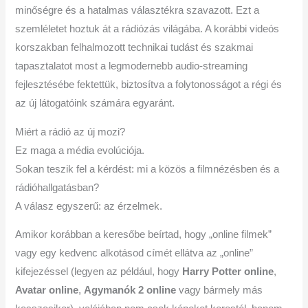
minőségre és a hatalmas választékra szavazott. Ezt a
szemléletet hoztuk át a rádiózás világába. A korábbi videós
korszakban felhalmozott technikai tudást és szakmai
tapasztalatot most a legmodernebb audio-streaming
fejlesztésébe fektettük, biztosítva a folytonosságot a régi és
az új látogatóink számára egyaránt.
Miért a rádió az új mozi?
Ez maga a média evolúciója.
Sokan teszik fel a kérdést: mi a közös a filmnézésben és a
rádióhallgatásban?
A válasz egyszerű: az érzelmek.
Amikor korábban a keresőbe beírtad, hogy „online filmek”
vagy egy kedvenc alkotásod címét ellátva az „online”
kifejezéssel (legyen az például, hogy
Harry Potter online
,
Avatar online
,
Agymanók 2 online
vagy bármely más