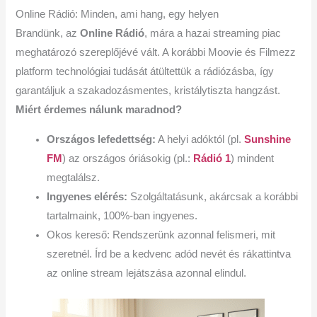
Online Rádió: Minden, ami hang, egy helyen
Brandünk, az
Online Rádió
, mára a hazai streaming piac
meghatározó szereplőjévé vált. A korábbi Moovie és Filmezz
platform technológiai tudását átültettük a rádiózásba, így
garantáljuk a szakadozásmentes, kristálytiszta hangzást.
Miért érdemes nálunk maradnod?
Országos lefedettség:
A helyi adóktól (pl.
Sunshine
FM
) az országos óriásokig (pl.:
Rádió 1
) mindent
megtalálsz.
Ingyenes elérés:
Szolgáltatásunk, akárcsak a korábbi
tartalmaink, 100%-ban ingyenes.
Okos kereső: Rendszerünk azonnal felismeri, mit
szeretnél. Írd be a kedvenc adód nevét és rákattintva
az online stream lejátszása azonnal elindul.