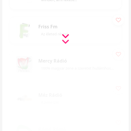
Friss Fm
Az életed része!
Mercy Rádió
100% magyar zene a szeretet hullámhosszán
Méz Rádió
A zene íze!
Régió Rádió