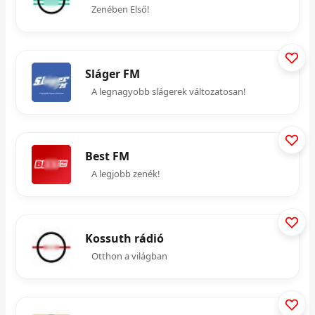
Zenében Első!
Sláger FM
A legnagyobb slágerek változatosan!
Best FM
A legjobb zenék!
Kossuth rádió
Otthon a világban