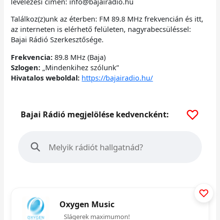
levelezési címen: info@bajairadio.hu
Találkoz(z)unk az éterben: FM 89.8 MHz frekvencián és itt,
az interneten is elérhető felületen, nagyrabecsüléssel:
Bajai Rádió Szerkesztősége.
Frekvencia:
89.8 MHz (Baja)
Szlogen:
„Mindenkihez szólunk”
Hivatalos weboldal:
https://bajairadio.hu/
Bajai Rádió megjelölése kedvencként:
Oxygen Music
Slágerek maximumon!