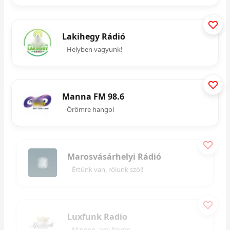
Lakihegy Rádió
Helyben vagyunk!
Manna FM 98.6
Örömre hangol
Marosvásárhelyi Rádió
Értünk van, rólunk szól!
Luxfunk Radio
Minden, ami fekete...