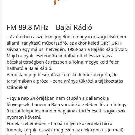
FM 89.8 MHz – Bajai Rádió
– Az éterben a szellemi jogelőd a magyarországi első nem
állami irányítású műsorszóró, az akkor keleti OIRT URH-
sávban egy májusi hétvégén, 1983-ban a Bajális Rádió volt.
Majd rá nyolc esztendőre indulhatott el és azóta is a
bácskai térségben és részben a Tolna megye kelti felén
hallható a Bajai Rádió.
A mostani jogi besorolása kereskedelmi kategória, de
tartalmában a próza – zene aránya tükrözi a tájékoztatás
szándékát.
– Így a nap 24 órájában nem csupán a dallamok a
lényegesek, hanem a Baja vonzáskörzetében lévő mintegy
3 tucat település mindennapjainak történéseit is igyekszik
nyomon követni.
Ennek szellemében – ha bármilyen közérdekű hírről
tudnak, kérjük, osszák meg ezen az elektronikus (e-mail)