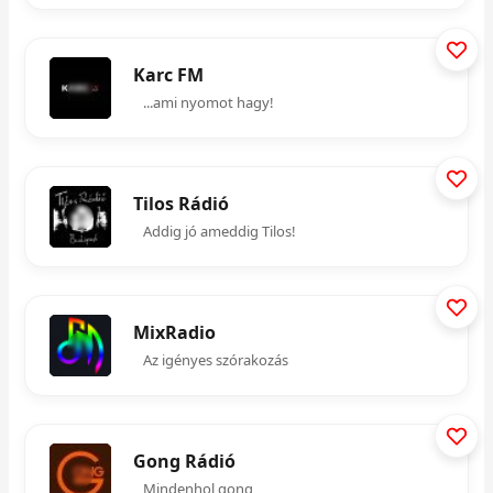
Karc FM
...ami nyomot hagy!
Tilos Rádió
Addig jó ameddig Tilos!
MixRadio
Az igényes szórakozás
Gong Rádió
Mindenhol gong