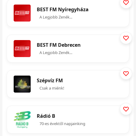
BEST FM Nyíregyháza
A Legjobb Zenék...
BEST FM Debrecen
A Legjobb Zenék...
Szépvíz FM
Csak a miénk!
Rádió B
70-es évektől napjainking