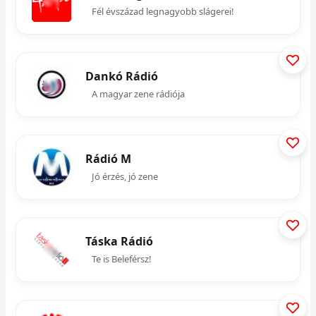
Fél évszázad legnagyobb slágerei!
Dankó Rádió
A magyar zene rádiója
Rádió M
Jó érzés, jó zene
Táska Rádió
Te is Beleférsz!