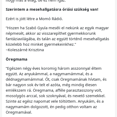
Szerintem a mesehallgatásra óriási szükség van!
Ezért is jött létre a Momó Rádió.
“Hiszen ha Szabó Gyula meséli el nekünk az egyik magyar
népmesét, akkor az visszarepíthet gyermekkorunk
fantáziavilágába, és talán az együtt történő mesehallgatás
közelebb hoz minket gyermekeinkhez.”
~Koleszárné Krisztina
Öregmama
“Egészen négy éves koromig három asszonnyal éltem
együtt. Az anyukámmal, a nagymamámmal, és a
dédnagymamámmal. Őt, csak Öregmamának hívtam, és
bár nagyon sok év telt el azóta, még mindig élesen
emlékszem rá. Öregmama, afféle parasztasszony volt,
mosolygós arccal, sok szoknyával, és nevető szemekkel.
Szinte az egész napomat vele töltöttem. Anyukám, és a
nagymamám dolgozott, én pedig otthon voltam az
Öregmamával.