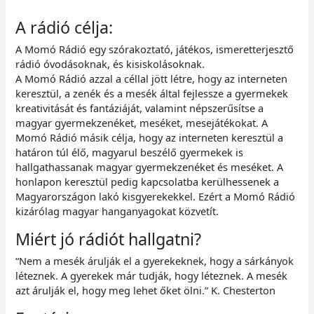
A rádió célja:
A Momó Rádió egy szórakoztató, játékos, ismeretterjesztő
rádió óvodásoknak, és kisiskolásoknak.
A Momó Rádió azzal a céllal jött létre, hogy az interneten
keresztül, a zenék és a mesék által fejlessze a gyermekek
kreativitását és fantáziáját, valamint népszerűsítse a
magyar gyermekzenéket, meséket, mesejátékokat. A
Momó Rádió másik célja, hogy az interneten keresztül a
határon túl élő, magyarul beszélő gyermekek is
hallgathassanak magyar gyermekzenéket és meséket. A
honlapon keresztül pedig kapcsolatba kerülhessenek a
Magyarországon lakó kisgyerekekkel. Ezért a Momó Rádió
kizárólag magyar hanganyagokat közvetít.
Miért jó rádiót hallgatni?
“Nem a mesék árulják el a gyerekeknek, hogy a sárkányok
léteznek. A gyerekek már tudják, hogy léteznek. A mesék
azt árulják el, hogy meg lehet őket ölni.” K. Chesterton