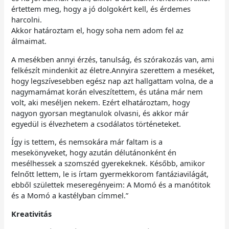
értettem meg, hogy a jó dolgokért kell, és érdemes
harcolni.
Akkor határoztam el, hogy soha nem adom fel az
álmaimat.
A mesékben annyi érzés, tanulság, és szórakozás van, ami
felkészít mindenkit az életre.Annyira szerettem a meséket,
hogy legszívesebben egész nap azt hallgattam volna, de a
nagymamámat korán elveszítettem, és utána már nem
volt, aki meséljen nekem. Ezért elhatároztam, hogy
nagyon gyorsan megtanulok olvasni, és akkor már
egyedül is élvezhetem a csodálatos történeteket.
Így is tettem, és nemsokára már faltam is a
mesekönyveket, hogy azután délutánonként én
mesélhessek a szomszéd gyerekeknek. Később, amikor
felnőtt lettem, le is írtam gyermekkorom fantáziavilágát,
ebből születtek meseregényeim: A Momó és a manótitok
és a Momó a kastélyban címmel.”
Kreativitás