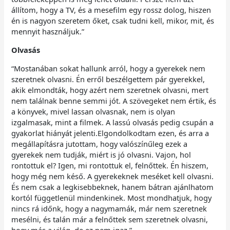
állítom, hogy a TV, és a mesefilm egy rossz dolog, hiszen
én is nagyon szeretem őket, csak tudni kell, mikor, mit, és
mennyit használjuk.”
Olvasás
“Mostanában sokat hallunk arról, hogy a gyerekek nem
szeretnek olvasni. Én erről beszélgettem pár gyerekkel,
akik elmondták, hogy azért nem szeretnek olvasni, mert
nem találnak benne semmi jót. A szövegeket nem értik, és
a könyvek, mivel lassan olvasnak, nem is olyan
izgalmasak, mint a filmek. A lassú olvasás pedig csupán a
gyakorlat hiányát jelenti.Elgondolkodtam ezen, és arra a
megállapításra jutottam, hogy valószínűleg ezek a
gyerekek nem tudják, miért is jó olvasni. Vajon, hol
rontottuk el? Igen, mi rontottuk el, felnőttek. Én hiszem,
hogy még nem késő. A gyerekeknek meséket kell olvasni.
És nem csak a legkisebbeknek, hanem bátran ajánlhatom
kortól függetlenül mindenkinek. Most mondhatjuk, hogy
nincs rá időnk, hogy a nagymamák, már nem szeretnek
mesélni, és talán már a felnőttek sem szeretnek olvasni,
hogy más a világ, de ez nem igaz.”