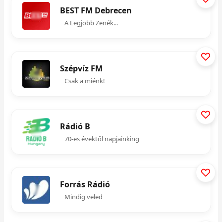
BEST FM Debrecen
A Legjobb Zenék...
Szépvíz FM
Csak a miénk!
Rádió B
70-es évektől napjainking
Forrás Rádió
Mindig veled