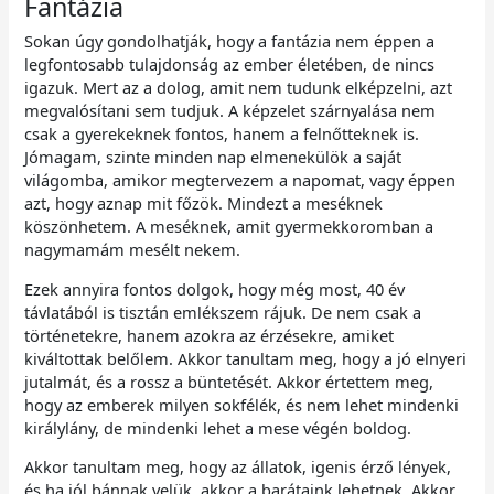
Fantázia
Sokan úgy gondolhatják, hogy a fantázia nem éppen a
legfontosabb tulajdonság az ember életében, de nincs
igazuk. Mert az a dolog, amit nem tudunk elképzelni, azt
megvalósítani sem tudjuk. A képzelet szárnyalása nem
csak a gyerekeknek fontos, hanem a felnőtteknek is.
Jómagam, szinte minden nap elmenekülök a saját
világomba, amikor megtervezem a napomat, vagy éppen
azt, hogy aznap mit főzök. Mindezt a meséknek
köszönhetem. A meséknek, amit gyermekkoromban a
nagymamám mesélt nekem.
Ezek annyira fontos dolgok, hogy még most, 40 év
távlatából is tisztán emlékszem rájuk. De nem csak a
történetekre, hanem azokra az érzésekre, amiket
kiváltottak belőlem. Akkor tanultam meg, hogy a jó elnyeri
jutalmát, és a rossz a büntetését. Akkor értettem meg,
hogy az emberek milyen sokfélék, és nem lehet mindenki
királylány, de mindenki lehet a mese végén boldog.
Akkor tanultam meg, hogy az állatok, igenis érző lények,
és ha jól bánnak velük, akkor a barátaink lehetnek. Akkor