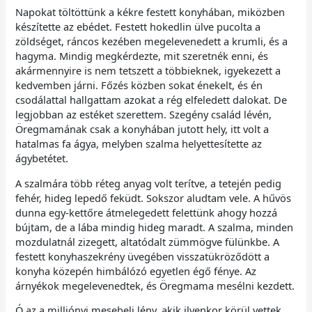
Napokat töltöttünk a kékre festett konyhában, miközben
készítette az ebédet. Festett hokedlin ülve pucolta a
zöldséget, ráncos kezében megelevenedett a krumli, és a
hagyma. Mindig megkérdezte, mit szeretnék enni, és
akármennyire is nem tetszett a többieknek, igyekezett a
kedvemben járni. Főzés közben sokat énekelt, és én
csodálattal hallgattam azokat a rég elfeledett dalokat. De
legjobban az estéket szerettem. Szegény család lévén,
Öregmamának csak a konyhában jutott hely, itt volt a
hatalmas fa ágya, melyben szalma helyettesítette az
ágybetétet.
A szalmára több réteg anyag volt terítve, a tetején pedig
fehér, hideg lepedő feküdt. Sokszor aludtam vele. A hűvös
dunna egy-kettőre átmelegedett felettünk ahogy hozzá
bújtam, de a lába mindig hideg maradt. A szalma, minden
mozdulatnál zizegett, altatódalt zümmögve fülünkbe. A
festett konyhaszekrény üvegében visszatükröződött a
konyha közepén himbálózó egyetlen égő fénye. Az
árnyékok megelevenedtek, és Öregmama mesélni kezdett.
Ó az a milliónyi mesebeli lény, akik ilyenkor körül vettek.