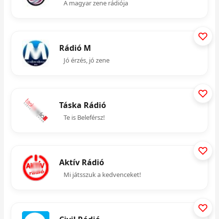
A magyar zene rádiója
Rádió M
Jó érzés, jó zene
Táska Rádió
Te is Beleférsz!
Aktív Rádió
Mi játsszuk a kedvenceket!