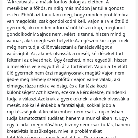
“A kreativitás, a másik fontos dolog az életben. A
mesékben a főhős, mindig más módon jár túl a gonosz
eszén. Ebből azt tanultam meg, hogy minden problémára
van megoldás, csak gondolkodni kell. Vajon a TV előtt ülő
gyermek, aki minden információt készen kap, megtanul
gondolkodni? Sajnos nem. Miért is tenné, hiszen mindig
vannak, akik megteszik helyette.Az egészen kicsi gyermek
még nem tudja különválasztani a fantáziavilágot a
valóságtól. Az, akinek olvassák a mesét, kérdéseket tud
feltenni az olvasónak. Úgy érezheti, nincs egyedül, hiszen
a mesélő is vele együtt éli át a történetet. Vajon a TV előtt
ülő gyermek nem érzi magányosnak magát? Vajon nem
ijed-e meg némely szereplőtől? Vajon van-e valaki, aki
elmagyarázza neki a valóság, és a fantázia közti
különbséget? Azt hiszem, ezekre a kérdésekre, mindenki
tudja a választ.Azoknak a gyerekeknek, akiknek olvassák a
mesét, sokkal élénkebb a fantáziájuk, sokkal jobb a
rajzkészségük. A kreatív ember, nem csak a rajzolásban
tudja kamatoztatni tudását, hanem a munkájában is. Egy-
egy feladat megoldásához, bizony nem csak tudás, hanem
kreativitás is szükséges, mivel a problémákat
többféleképpen is meg lehet oldani. Persze nem azt