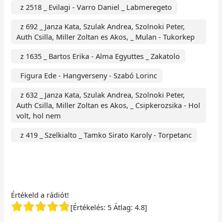
z 2518 _ Evilagi - Varro Daniel _ Labmeregeto
z 692 _ Janza Kata, Szulak Andrea, Szolnoki Peter,
Auth Csilla, Miller Zoltan es Akos, _ Mulan - Tukorkep
z 1635 _ Bartos Erika - Alma Egyuttes _ Zakatolo
Figura Ede - Hangverseny - Szabó Lorinc
z 632 _ Janza Kata, Szulak Andrea, Szolnoki Peter,
Auth Csilla, Miller Zoltan es Akos, _ Csipkerozsika - Hol
volt, hol nem
z 419 _ Szelkialto _ Tamko Sirato Karoly - Torpetanc
Értékeld a rádiót!
[Értékelés:
5
Átlag:
4.8
]