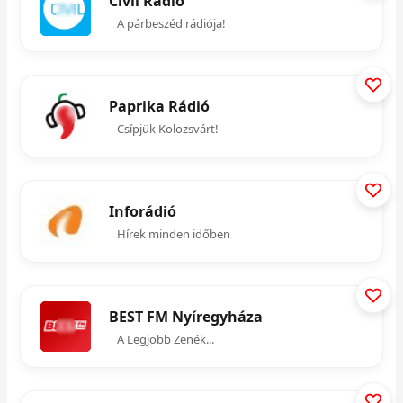
Civil Rádió
A párbeszéd rádiója!
Paprika Rádió
Csípjük Kolozsvárt!
Inforádió
Hírek minden időben
BEST FM Nyíregyháza
A Legjobb Zenék...