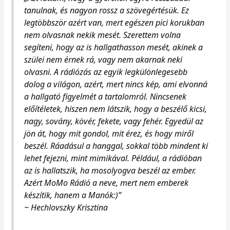
tanulnak, és nagyon rossz a szövegértésük. Ez
legtöbbször azért van, mert egészen pici korukban
nem olvasnak nekik mesét. Szerettem volna
segíteni, hogy az is hallgathasson mesét, akinek a
szülei nem érnek rá, vagy nem akarnak neki
olvasni. A rádiózás az egyik legkülönlegesebb
dolog a világon, azért, mert nincs kép, ami elvonná
a hallgató figyelmét a tartalomról. Nincsenek
előítéletek, hiszen nem látszik, hogy a beszélő kicsi,
nagy, sovány, kövér, fekete, vagy fehér. Egyedül az
jön át, hogy mit gondol, mit érez, és hogy miről
beszél. Ráadásul a hanggal, sokkal több mindent ki
lehet fejezni, mint mimikával. Például, a rádióban
az is hallatszik, ha mosolyogva beszél az ember.
Azért MoMo Rádió a neve, mert nem emberek
készítik, hanem a Manók:)”
~ Hechlovszky Krisztina