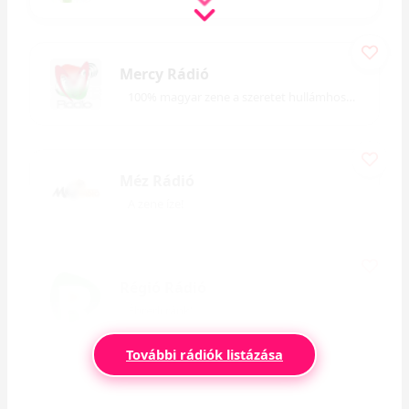
Mercy Rádió
100% magyar zene a szeretet hullámhosszán
Méz Rádió
A zene íze!
Régió Rádió
Ébredj ránk!
További rádiók listázása