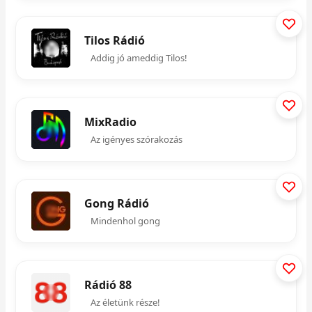
Tilos Rádió
Addig jó ameddig Tilos!
MixRadio
Az igényes szórakozás
Gong Rádió
Mindenhol gong
Rádió 88
Az életünk része!