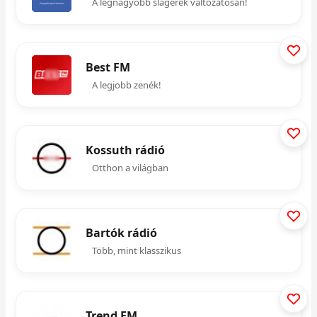
A legnagyobb slágerek változatosan!
Best FM
A legjobb zenék!
Kossuth rádió
Otthon a világban
Bartók rádió
Több, mint klasszikus
Trend FM