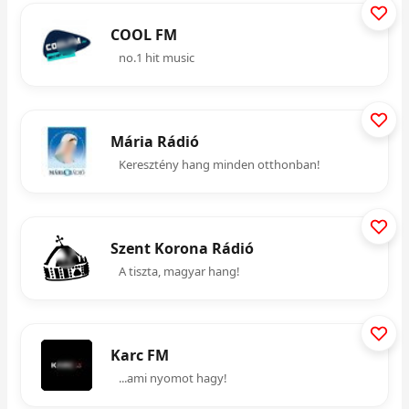
COOL FM
no.1 hit music
Mária Rádió
Keresztény hang minden otthonban!
Szent Korona Rádió
A tiszta, magyar hang!
Karc FM
...ami nyomot hagy!