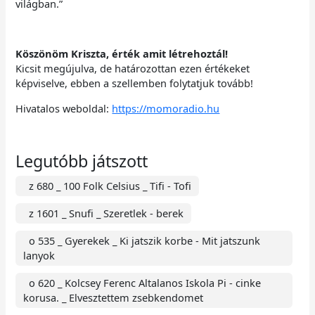
világban.”
Köszönöm Kriszta, érték amit létrehoztál!
Kicsit megújulva, de határozottan ezen értékeket
képviselve, ebben a szellemben folytatjuk tovább!
Hivatalos weboldal:
https://momoradio.hu
Legutóbb játszott
z 680 _ 100 Folk Celsius _ Tifi - Tofi
z 1601 _ Snufi _ Szeretlek - berek
o 535 _ Gyerekek _ Ki jatszik korbe - Mit jatszunk
lanyok
o 620 _ Kolcsey Ferenc Altalanos Iskola Pi - cinke
korusa. _ Elvesztettem zsebkendomet