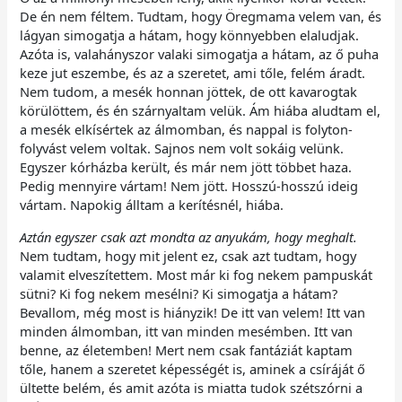
De én nem féltem. Tudtam, hogy Öregmama velem van, és
lágyan simogatja a hátam, hogy könnyebben elaludjak.
Azóta is, valahányszor valaki simogatja a hátam, az ő puha
keze jut eszembe, és az a szeretet, ami tőle, felém áradt.
Nem tudom, a mesék honnan jöttek, de ott kavarogtak
körülöttem, és én szárnyaltam velük. Ám hiába aludtam el,
a mesék elkísértek az álmomban, és nappal is folyton-
folyvást velem voltak. Sajnos nem volt sokáig velünk.
Egyszer kórházba került, és már nem jött többet haza.
Pedig mennyire vártam! Nem jött. Hosszú-hosszú ideig
vártam. Napokig álltam a kerítésnél, hiába.
Aztán egyszer csak azt mondta az anyukám, hogy meghalt.
Nem tudtam, hogy mit jelent ez, csak azt tudtam, hogy
valamit elveszítettem. Most már ki fog nekem pampuskát
sütni? Ki fog nekem mesélni? Ki simogatja a hátam?
Bevallom, még most is hiányzik! De itt van velem! Itt van
minden álmomban, itt van minden mesémben. Itt van
benne, az életemben! Mert nem csak fantáziát kaptam
tőle, hanem a szeretet képességét is, aminek a csíráját ő
ültette belém, és amit azóta is miatta tudok szétszórni a