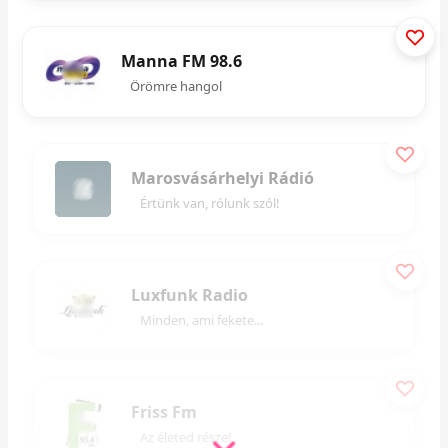
Manna FM 98.6
Örömre hangol
Marosvásárhelyi Rádió
Értünk van, rólunk szól!
Luxfunk Radio
Minden, ami fekete...
Friss Fm
Az életed része!